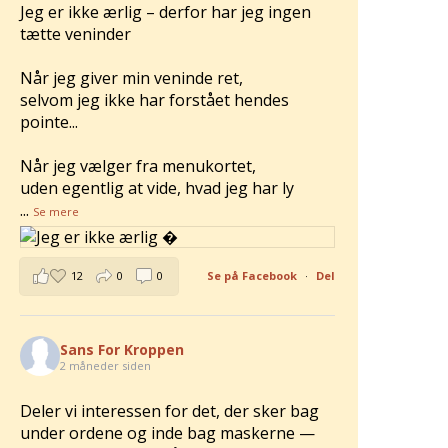
Jeg er ikke ærlig – derfor har jeg ingen
tætte veninder
Når jeg giver min veninde ret,
selvom jeg ikke har forstået hendes
pointe...
Når jeg vælger fra menukortet,
uden egentlig at vide, hvad jeg har ly
...
Se mere
12
0
0
Se på Facebook
·
Del
Sans For Kroppen
2 måneder siden
Deler vi interessen for det, der sker bag
under ordene og inde bag maskerne —