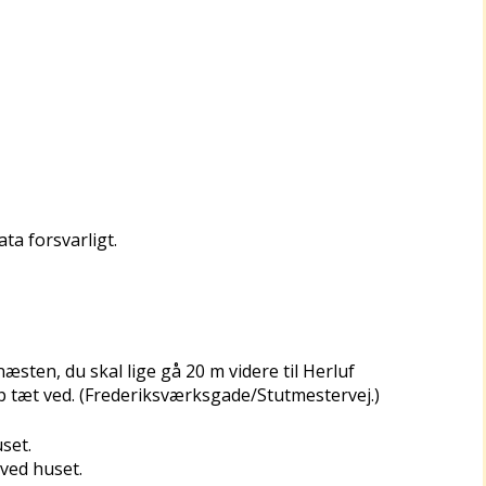
a forsvarligt.
næsten, du skal lige gå 20 m videre til Herluf
top tæt ved. (Frederiksværksgade/Stutmestervej.)
set.
 ved huset.