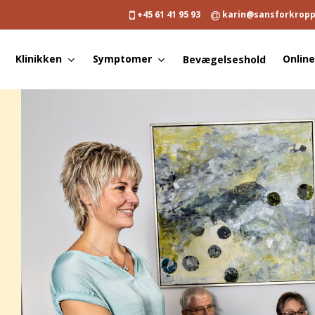
+45 61 41 95 93
karin@sansforkrop
Klinikken
Symptomer
Online
Bevægelseshold