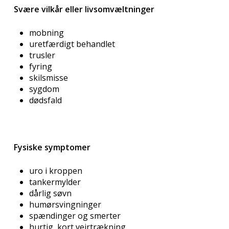
Svære vilkår eller livsomvæltninger
mobning
uretfærdigt behandlet
trusler
fyring
skilsmisse
sygdom
dødsfald
Fysiske symptomer
uro i kroppen
tankermylder
dårlig søvn
humørsvingninger
spændinger og smerter
hurtig, kort vejrtrækning