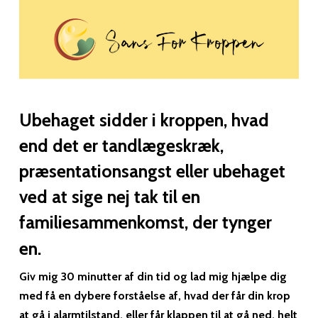
Skip
to
main
Close
content
Menu
Ubehaget sidder i kroppen, hvad
end det er tandlægeskræk,
præsentationsangst eller ubehaget
ved at sige nej tak til en
familiesammenkomst, der tynger
en.
Giv mig 30 minutter af din tid og lad mig hjælpe dig
med få en dybere forståelse af, hvad der får din krop
at gå i alarmtilstand, eller får klappen til at gå ned, helt